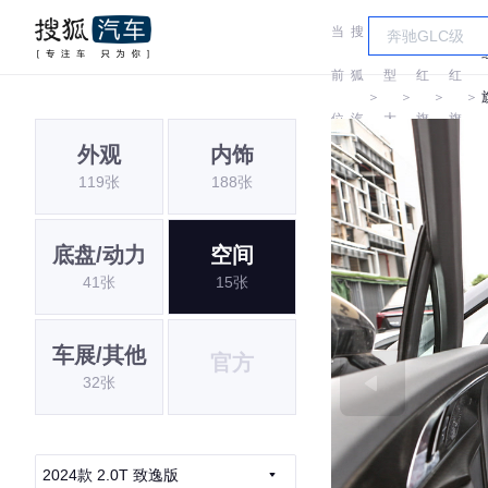
当
搜
车
前
狐
型
红
红
＞
＞
＞
＞
位
汽
大
旗
旗
外观
内饰
置:
车
全
119张
188张
底盘/动力
空间
41张
15张
车展/其他
官方
32张
2024款 2.0T 致逸版