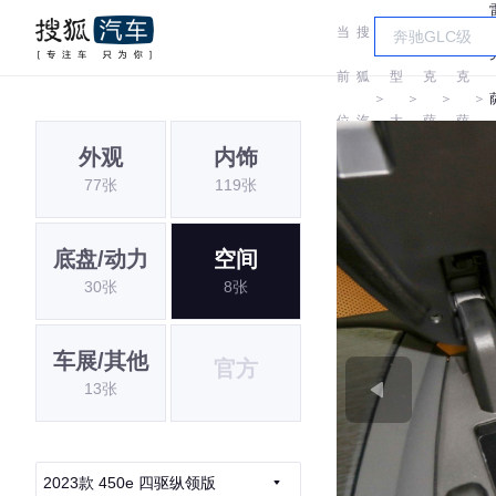
当
搜
车
雷
雷
前
狐
型
克
克
＞
＞
＞
＞
位
汽
大
萨
萨
外观
内饰
置:
车
全
斯
斯
77张
119张
底盘/动力
空间
30张
8张
车展/其他
官方
13张
2023款 450e 四驱纵领版