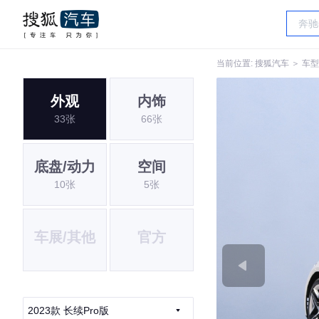
当前位置:
搜狐汽车
＞
车型
外观
内饰
33张
66张
底盘/动力
空间
10张
5张
车展/其他
官方
2023款 长续Pro版