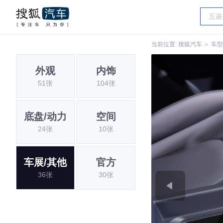
当前位置:
搜狐汽车
＞
车型
外观
内饰
51张
104张
底盘/动力
空间
24张
10张
车展/其他
官方
36张
30张