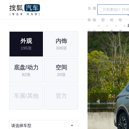
当
搜
车
前
狐
型
哈
哈
＞
＞
＞
＞
位
汽
大
弗
弗
外观
内饰
置:
车
全
195张
308张
底盘/动力
空间
82张
20张
车展/其他
官方
请选择车型