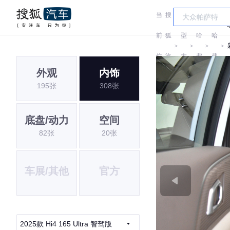
当
搜
车
前
狐
型
哈
哈
＞
＞
＞
＞
位
汽
大
弗
弗
外观
内饰
置:
车
全
195张
308张
底盘/动力
空间
82张
20张
车展/其他
官方
2025款 Hi4 165 Ultra 智驾版