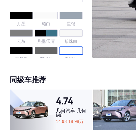
月墨
曦白
星银
云灰
月墨/天青
珍珠白
石墨黑
熔岩灰
奇瑞白
流光银
磨砂灰
同级车推荐
4.73
4.74
几何汽车 几何
M6
·外观表现较为优秀，优于50%同级车
14.98-18.98万
·内饰表现较为优秀，优于87%同级车
·空间表现较为优秀，优于71%同级车