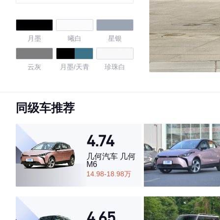
月墨
曦白
星银
云灰
月墨/天青
珍珠白
石墨黑
熔岩灰
奇瑞白
同级车推荐
流光银
磨砂灰
4.74
4.73
几何汽车 几何
M6
14.98-18.98万
·外观表现较为优秀，优于50%同级车
·内饰表现较为优秀，优于87%同级车
4.65
·空间表现较为优秀，优于71%同级车