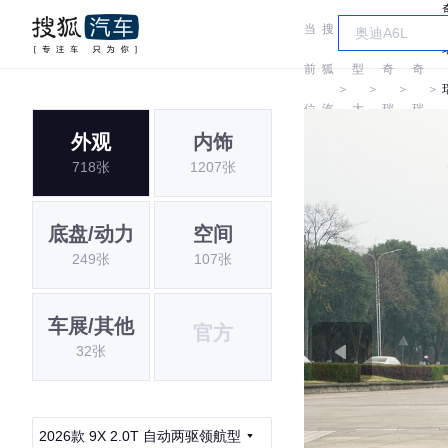
当
搜
车
前
狐
型
奇
奇
＞
＞
＞
＞
位
汽
大
瑞
瑞
外观
内饰
置:
车
全
718张
1207张
底盘/动力
空间
249张
107张
车展/其他
官方
32张
2026款 9X 2.0T 自动两驱领航型