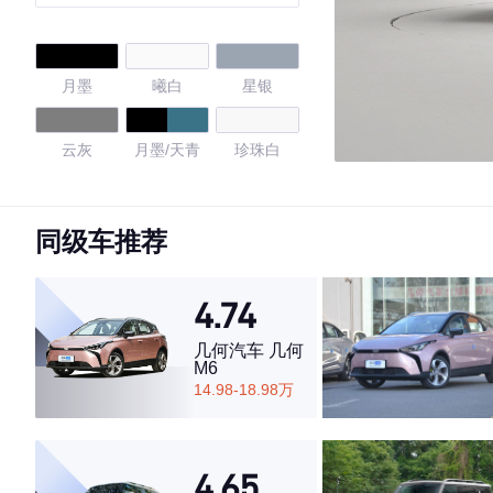
月墨
曦白
星银
云灰
月墨/天青
珍珠白
石墨黑
熔岩灰
奇瑞白
同级车推荐
流光银
磨砂灰
4.74
4.73
几何汽车 几何
M6
14.98-18.98万
·外观表现较为优秀，优于50%同级车
·内饰表现较为优秀，优于87%同级车
4.65
·空间表现较为优秀，优于71%同级车