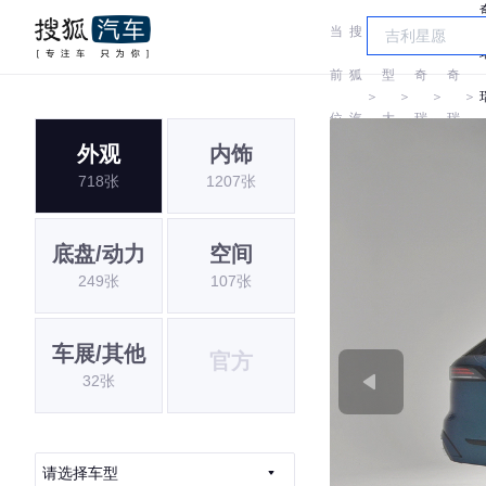
当
搜
车
前
狐
型
奇
奇
＞
＞
＞
＞
位
汽
大
瑞
瑞
外观
内饰
置:
车
全
718张
1207张
底盘/动力
空间
249张
107张
车展/其他
官方
32张
请选择车型