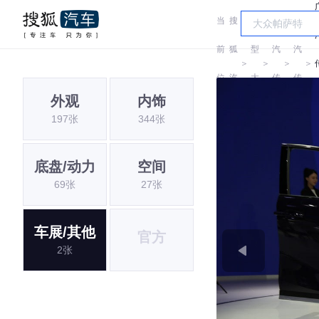
当
搜
车
广
广
前
狐
型
汽
汽
＞
＞
＞
＞
位
汽
大
传
传
外观
内饰
置:
车
全
祺
祺
197张
344张
底盘/动力
空间
69张
27张
车展/其他
官方
2张