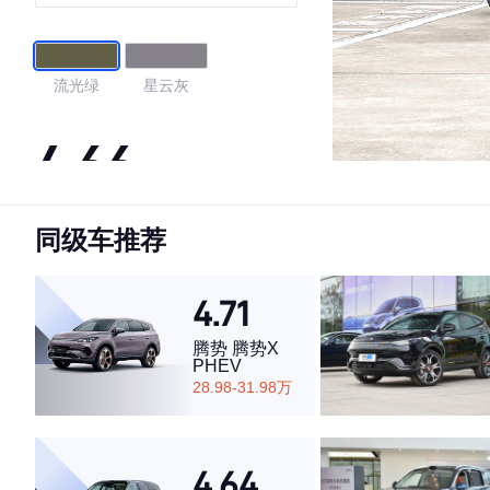
流光绿
星云灰
4.66
同级车推荐
·外观表现较为优秀，优于77%同级车
·内饰表现一般，低于71%同级车
·空间表现较为优秀，优于58%同级车
4.71
腾势 腾势X
PHEV
28.98-31.98万
4.64