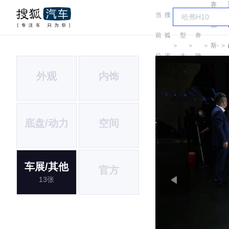
赛
当
搜
车
德
前
狐
型
奔
＞
＞
＞
斯-
＞
位
汽
大
驰
迈
外观
内饰
置:
车
全
巴
赫
底盘/动力
空间
车展/其他
官方
13张