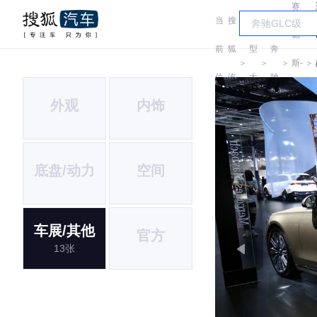
赛
当
搜
车
德
前
狐
型
奔
＞
＞
＞
斯-
＞
位
汽
大
驰
迈
外观
内饰
置:
车
全
巴
赫
底盘/动力
空间
车展/其他
官方
13张