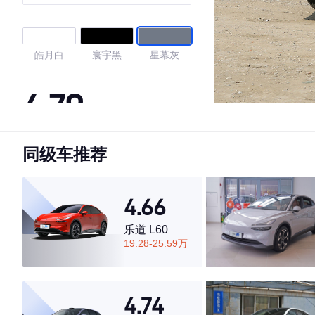
卓越型
皓月白
寰宇黑
星幕灰
4.79
同级车推荐
·外观表现较为优秀，优于81%同级车
·内饰表现较为优秀，优于58%同级车
·空间表现较为优秀，优于62%同级车
4.66
乐道 L60
19.28-25.59万
4.74