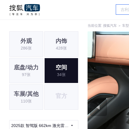
当前位置:
搜狐汽车
＞
车型
外观
内饰
286张
428张
底盘/动力
空间
97张
34张
车展/其他
官方
110张
2025款 智驾版 662km 激光雷达