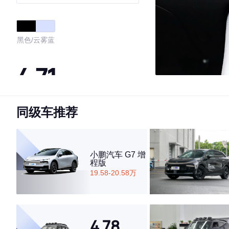
驱黑金版
黑色/云雾蓝
4.71
同级车推荐
·外观表现一般，低于77%同级车
·内饰表现一般，低于52%同级车
·空间表现较为优秀，优于57%同级车
小鹏汽车 G7 增
程版
19.58-20.58万
4.78