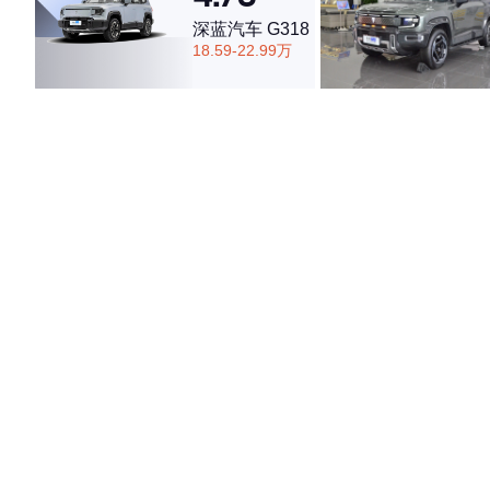
深蓝汽车 G318
18.59-22.99万