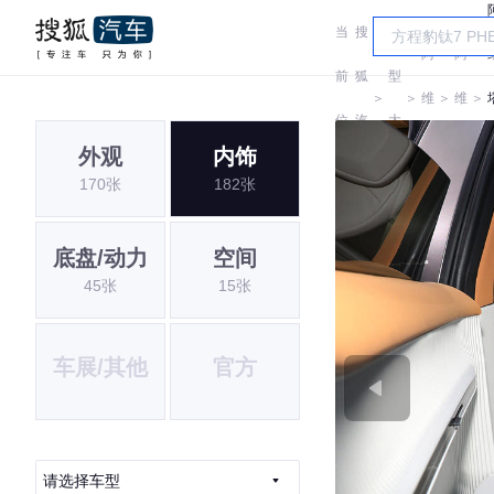
当
搜
车
阿
阿
前
狐
型
＞
＞
维
＞
维
＞
位
汽
大
塔
塔
外观
内饰
置:
车
全
170张
182张
底盘/动力
空间
45张
15张
车展/其他
官方
请选择车型