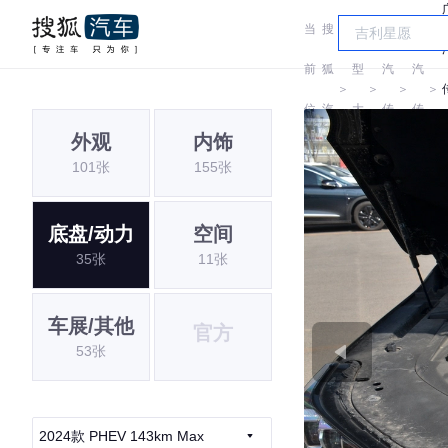
当
搜
车
广
广
前
狐
型
汽
汽
＞
＞
＞
＞
位
汽
大
传
传
外观
内饰
置:
车
全
祺
祺
101张
155张
底盘/动力
空间
35张
11张
车展/其他
官方
53张
2024款 PHEV 143km Max