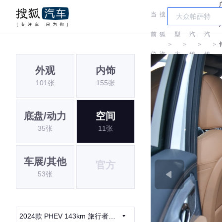
当
搜
车
广
广
前
狐
型
汽
汽
＞
＞
＞
＞
位
汽
大
传
传
外观
内饰
置:
车
全
祺
祺
101张
155张
底盘/动力
空间
35张
11张
车展/其他
官方
53张
2024款 PHEV 143km 旅行者