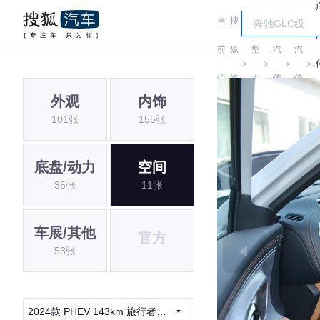
当
搜
车
广
广
前
狐
型
汽
汽
＞
＞
＞
＞
位
汽
大
传
传
外观
内饰
置:
车
全
祺
祺
101张
155张
底盘/动力
空间
35张
11张
车展/其他
官方
53张
2024款 PHEV 143km 旅行者