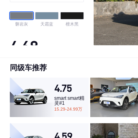
磐岩灰
天霜蓝
檀木黑
4.68
同级车推荐
·外观表现较为优秀，优于69%同级车
·内饰表现一般，低于71%同级车
·空间表现一般，低于77%同级车
4.75
smart smart精
灵#1
15.29-24.99万
4.59