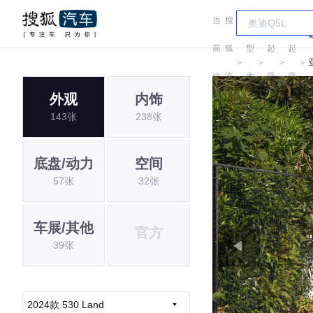
当
搜
车
前
狐
型
起
起
＞
＞
＞
＞
位
汽
大
亚
亚
外观
内饰
置:
车
全
143张
238张
底盘/动力
空间
57张
32张
车展/其他
官方
39张
2024款 530 Land