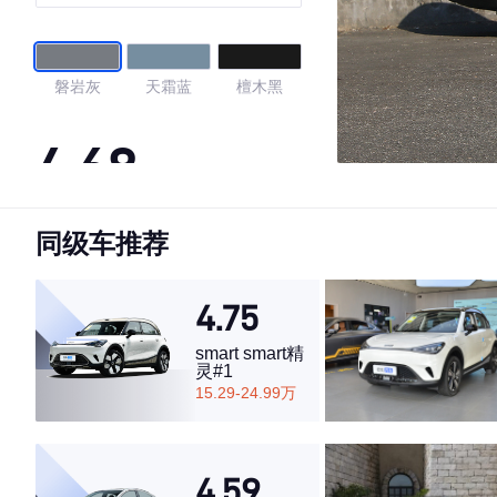
磐岩灰
天霜蓝
檀木黑
4.68
同级车推荐
·外观表现较为优秀，优于69%同级车
·内饰表现一般，低于71%同级车
·空间表现一般，低于77%同级车
4.75
smart smart精
灵#1
15.29-24.99万
4.59