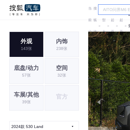
当
搜
车
前
狐
型
起
起
＞
＞
＞
＞
位
汽
大
亚
亚
外观
内饰
置:
车
全
143张
238张
底盘/动力
空间
57张
32张
车展/其他
官方
39张
2024款 530 Land