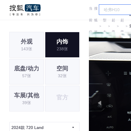
当
搜
车
前
狐
型
起
起
＞
＞
＞
＞
位
汽
大
亚
亚
外观
内饰
置:
车
全
143张
238张
底盘/动力
空间
57张
32张
车展/其他
官方
39张
2024款 720 Land