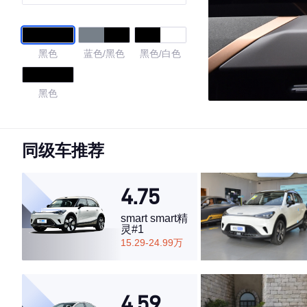
黑色
蓝色/黑色
黑色/白色
黑色
4.68
同级车推荐
4.75
·外观表现较为优秀，优于69%同级车
·内饰表现一般，低于71%同级车
smart smart精
·空间表现一般，低于77%同级车
灵#1
15.29-24.99万
4.59