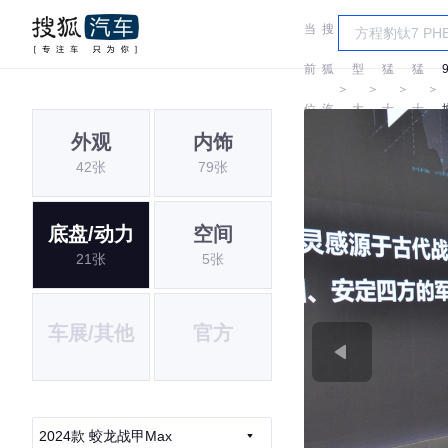
当
搜
车
前
狐
型
猛
猛
＞
＞
＞
＞
位
汽
大
士
士
外观
内饰
置:
车
全
42张
79张
底盘/动力
空间
21张
5张
车展/其他
官方
2024款 蛟龙战甲Max