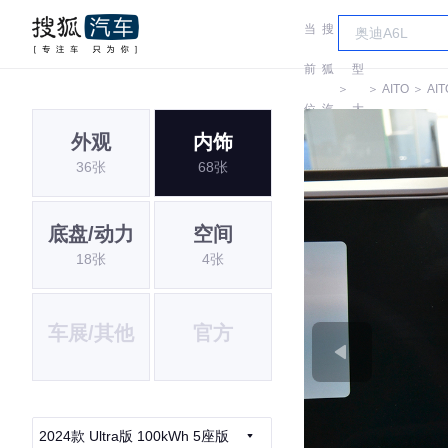
当
搜
车
前
狐
型
＞
＞
AITO
＞
AIT
位
汽
大
外观
内饰
置:
车
全
36张
68张
底盘/动力
空间
18张
4张
车展/其他
官方
2024款 Ultra版 100kWh 5座版