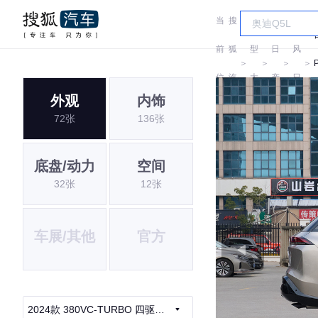
当
搜
车
东
前
狐
型
日
风
＞
＞
＞
＞
位
汽
大
产
日
外观
内饰
置:
车
全
产
72张
136张
底盘/动力
空间
32张
12张
车展/其他
官方
2024款 380VC-TURBO 四驱智