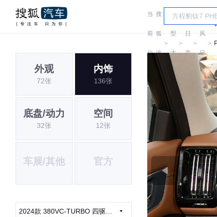
当
搜
车
东
前
狐
型
日
风
＞
＞
＞
＞
位
汽
大
产
日
外观
内饰
置:
车
全
产
72张
136张
底盘/动力
空间
32张
12张
车展/其他
官方
2024款 380VC-TURBO 四驱智