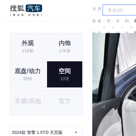
当
搜
车
吉
前
狐
型
吉
利
＞
＞
＞
＞
位
汽
大
利
汽
外观
内饰
置:
车
全
车
118张
176张
底盘/动力
空间
39张
10张
车展/其他
官方
2024款 智擎 1.5TD 天宫版