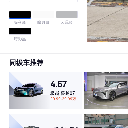
极夜黑
皎月白
云霭银
暗影黑
4.74
同级车推荐
·外观表现一般，低于51%同级车
4.57
·内饰表现较为优秀，优于84%同级车
·空间表现较为优秀，优于52%同级车
极越 极越07
20.99-29.99万