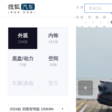
当
搜
车
前
狐
型
极
极
＞
＞
＞
＞
位
汽
大
氪
氪
外观
内饰
置:
车
全
224张
341张
底盘/动力
空间
72张
28张
车展/其他
官方
2024款 四驱智驾版 100kWh