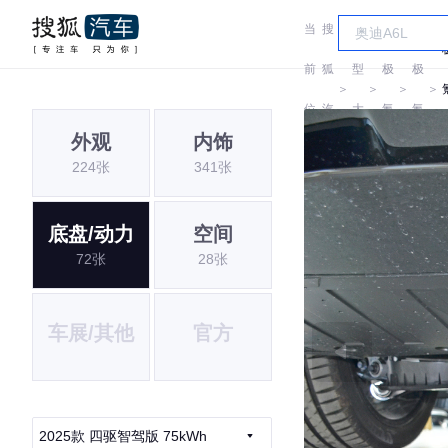
当
搜
车
前
狐
型
极
极
＞
＞
＞
＞
位
汽
大
氪
氪
外观
内饰
置:
车
全
224张
341张
底盘/动力
空间
72张
28张
车展/其他
官方
2025款 四驱智驾版 75kWh