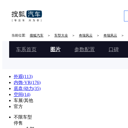
当前位置:
搜狐汽车
＞
车型大全
＞
奇瑞风云
＞
奇瑞风云
＞
车系首页
图片
参数配置
口碑
外观(113)
内饰·VR(176)
底盘/动力(35)
空间(14)
车展/其他
官方
不限车型
停售