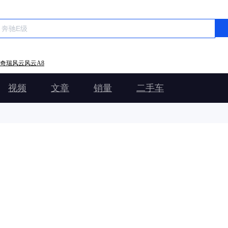
奇瑞风云风云A8
视频
文章
销量
二手车