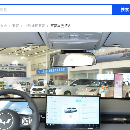
搜索
大全
＞
五菱
＞
上汽通用五菱
＞
五菱星光 EV