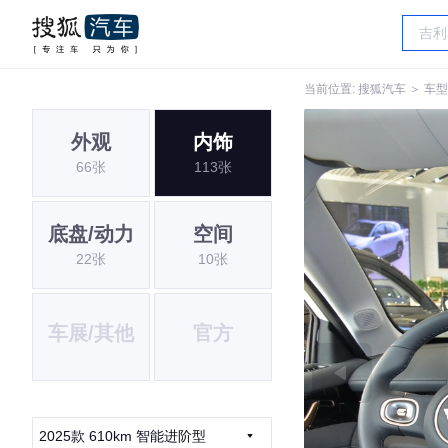
当前位置:
搜狐汽车
＞
车型
外观
内饰
66张
113张
底盘/动力
空间
22张
10张
车展/其他
官方
2025款 610km 智能进阶型