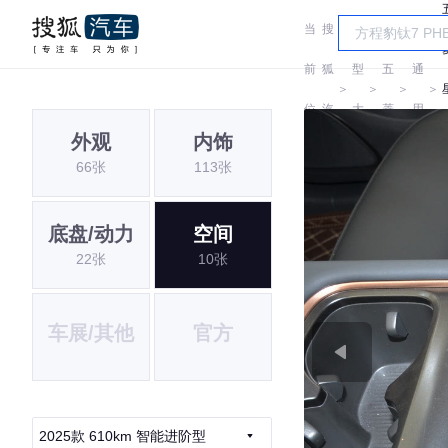
当
搜
车
汽
前
狐
型
五
通
＞
＞
＞
＞
位
汽
大
菱
用
外观
内饰
置:
车
全
五
66张
113张
菱
底盘/动力
空间
22张
10张
车展/其他
官方
2025款 610km 智能进阶型