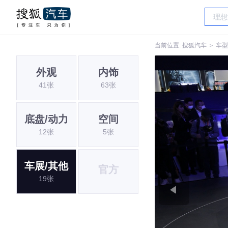
当前位置:
搜狐汽车
＞
车型
外观
内饰
41张
63张
底盘/动力
空间
12张
5张
车展/其他
官方
19张