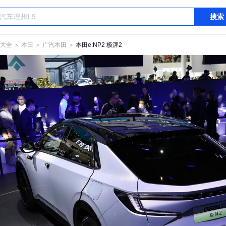
搜索
大全
＞
本田
＞
广汽本田
＞
本田e:NP2 极湃2