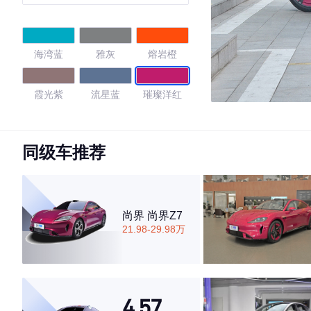
海湾蓝
雅灰
熔岩橙
霞光紫
流星蓝
璀璨洋红
卡布里蓝
赤霞红
同级车推荐
4.43
尚界 尚界Z7
21.98-29.98万
·外观表现一般，低于60%同级车
·内饰表现较为优秀，优于53%同级车
·空间表现一般，低于79%同级车
4.57