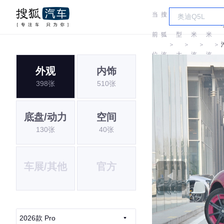
当
搜
车
小
小
前
狐
型
米
米
＞
＞
＞
＞
位
汽
大
汽
汽
外观
内饰
置:
车
全
车
车
398张
510张
底盘/动力
空间
130张
40张
车展/其他
官方
2026款 Pro