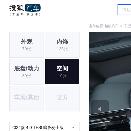
当前位置:
搜狐汽车
＞
车型
外观
内饰
79张
136张
底盘/动力
空间
30张
10张
车展/其他
官方
2024款 4.0 TFSI 暗夜骑士版