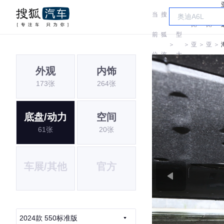
当
搜
车
比
比
前
狐
型
＞
＞
亚
＞
亚
＞
位
汽
大
迪
迪
外观
内饰
置:
车
全
173张
264张
底盘/动力
空间
61张
20张
车展/其他
官方
2024款 550标准版