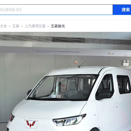
搜索
大全
＞
五菱
＞
上汽通用五菱
＞
五菱扬光