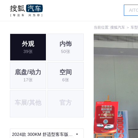
当前位置:
搜狐汽车
＞
车型
外观
内饰
39张
50张
底盘/动力
空间
17张
6张
车展/其他
官方
2024款 300KM 舒适型客车版