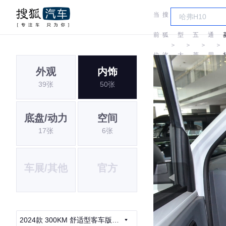
当
搜
车
汽
前
狐
型
五
通
＞
＞
＞
＞
位
汽
大
菱
用
外观
内饰
置:
车
全
五
39张
50张
菱
底盘/动力
空间
17张
6张
车展/其他
官方
2024款 300KM 舒适型客车版