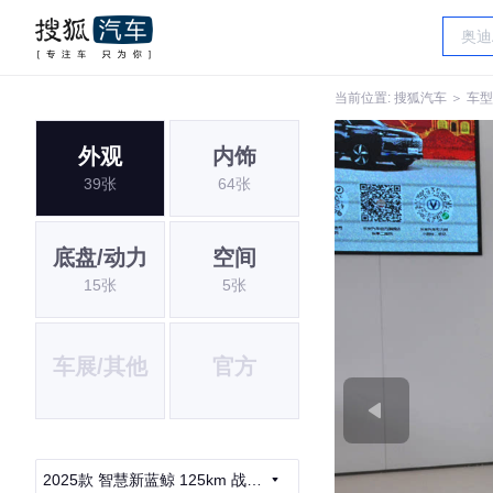
当前位置:
搜狐汽车
＞
车型
外观
内饰
39张
64张
底盘/动力
空间
15张
5张
车展/其他
官方
2025款 智慧新蓝鲸 125km 战舰