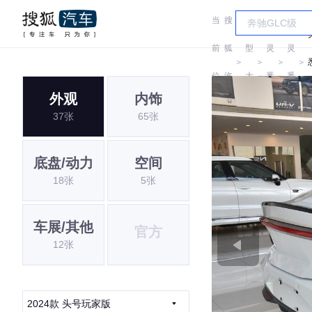
当
搜
车
前
狐
型
灵
灵
＞
＞
＞
＞
位
汽
大
悉
悉
外观
内饰
置:
车
全
37张
65张
底盘/动力
空间
18张
5张
车展/其他
官方
12张
2024款 头号玩家版