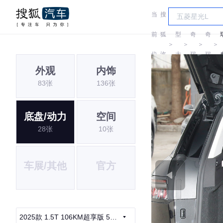
当
搜
车
前
狐
型
奇
奇
＞
＞
＞
＞
位
汽
大
瑞
瑞
外观
内饰
置:
车
全
83张
136张
底盘/动力
空间
28张
10张
车展/其他
官方
2025款 1.5T 106KM超享版 5座