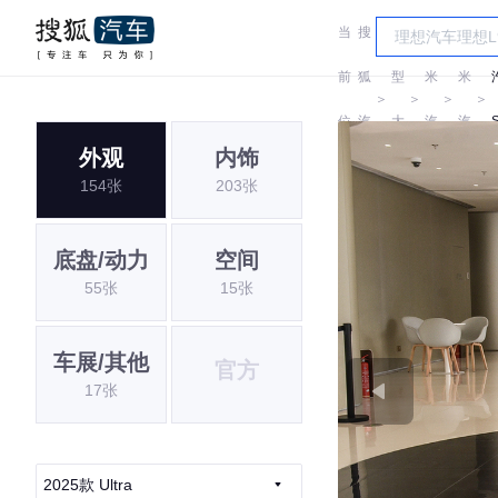
当
搜
车
小
小
前
狐
型
米
米
＞
＞
＞
＞
位
汽
大
汽
汽
外观
内饰
置:
车
全
车
车
U
154张
203张
底盘/动力
空间
55张
15张
车展/其他
官方
17张
2025款 Ultra