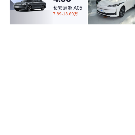
长安启源 A05
7.89-13.69万