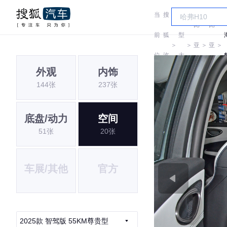
当
搜
车
比
比
前
狐
型
＞
＞
亚
＞
亚
＞
位
汽
大
迪
迪
外观
内饰
置:
车
全
144张
237张
i
底盘/动力
空间
51张
20张
车展/其他
官方
2025款 智驾版 55KM尊贵型