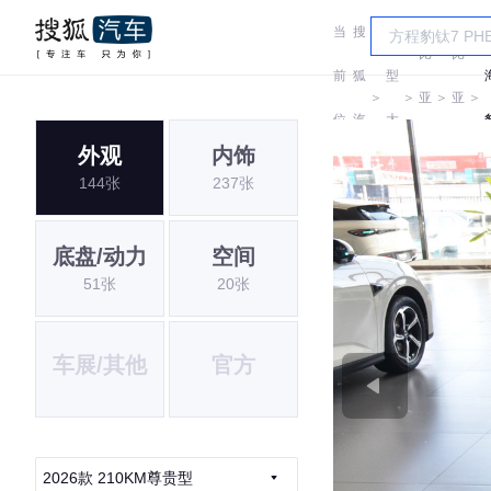
当
搜
车
比
比
前
狐
型
＞
＞
亚
＞
亚
＞
位
汽
大
迪
迪
外观
内饰
置:
车
全
144张
237张
i
底盘/动力
空间
51张
20张
车展/其他
官方
2026款 210KM尊贵型