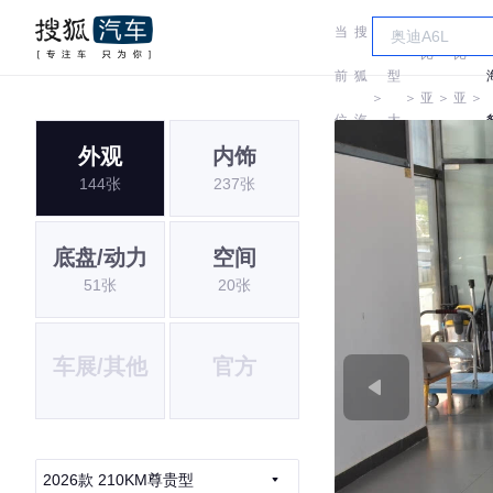
当
搜
车
比
比
前
狐
型
＞
＞
亚
＞
亚
＞
位
汽
大
迪
迪
外观
内饰
置:
车
全
144张
237张
i
底盘/动力
空间
51张
20张
车展/其他
官方
2026款 210KM尊贵型