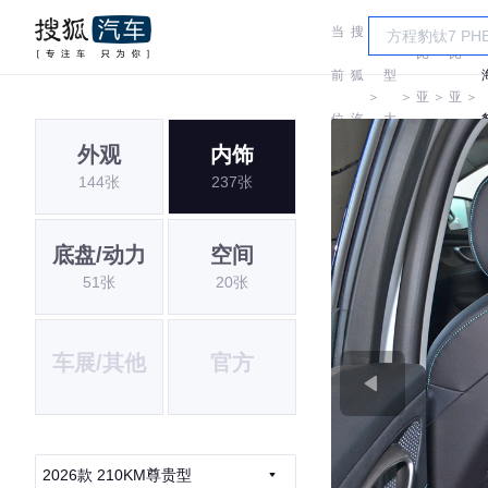
当
搜
车
比
比
前
狐
型
＞
＞
亚
＞
亚
＞
位
汽
大
迪
迪
外观
内饰
置:
车
全
144张
237张
i
底盘/动力
空间
51张
20张
车展/其他
官方
2026款 210KM尊贵型