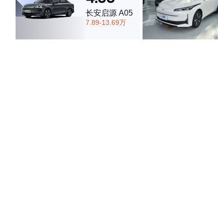
长安启源 A05
7.89-13.69万