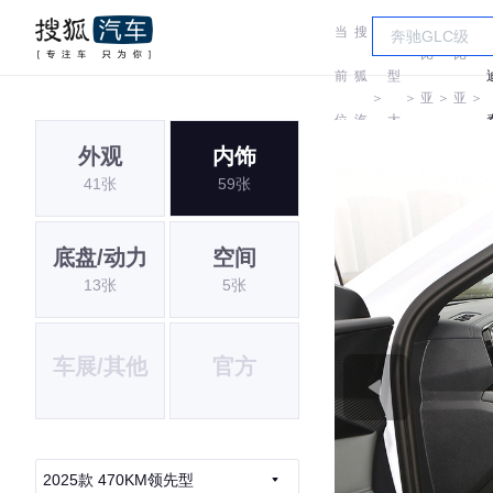
当
搜
车
比
比
前
狐
型
＞
＞
亚
＞
亚
＞
位
汽
大
迪
迪
外观
内饰
置:
车
全
41张
59张
底盘/动力
空间
13张
5张
车展/其他
官方
2025款 470KM领先型