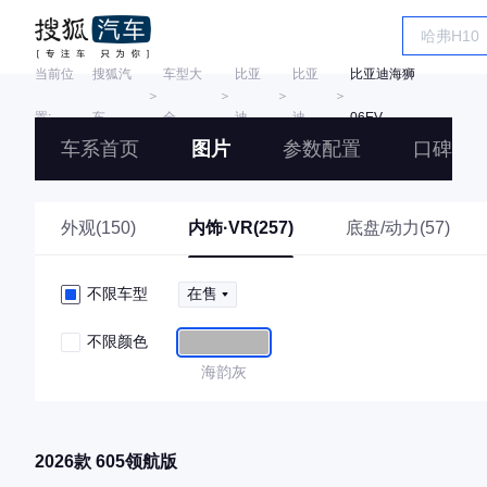
当前位
搜狐汽
车型大
比亚
比亚
比亚迪海狮
＞
＞
＞
＞
置:
车
全
迪
迪
06EV
车系首页
图片
参数配置
口碑
外观(150)
内饰·VR(257)
底盘/动力(57)
不限车型
在售
不限颜色
海韵灰
2026款 605领航版